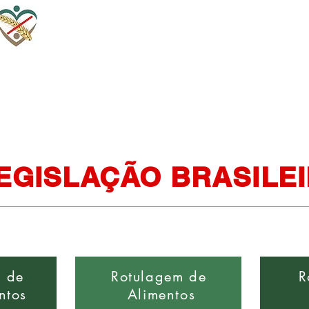
ens Relacionadas ao Glúten
Dieta sem Glúten
Publicações
EGISLAÇÃO BRASILE
m de
Rotulagem de
R
ntos
Alimentos