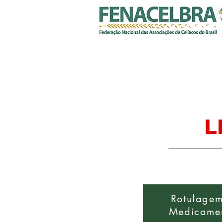
INÍCIO
FENACELBRA
Desord
L
Rotulage
Medicame