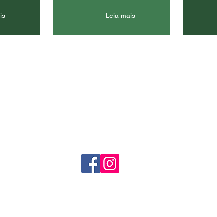
is
Leia mais
© 2021 FENACELBRA - Todos os direitos reservados
Contato:
fenacelbra.secretaria@gmail.com