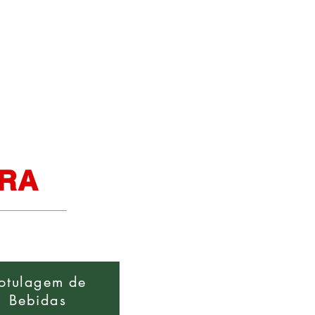
Notícias & Textos - Blog
Contato
IRA
otulagem de
Bebidas