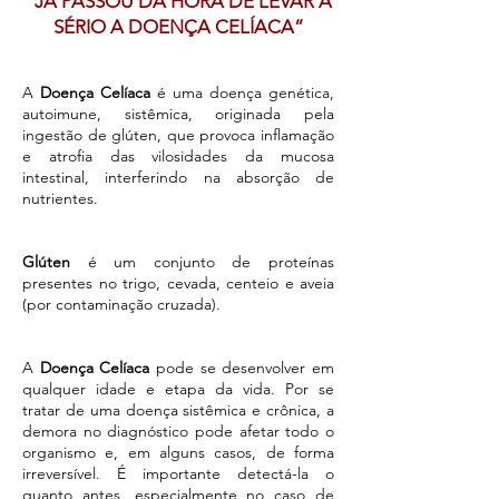
“J Á PASSOU DA HORA DE LEVAR A
SÉRIO A DOENÇA CELÍACA”
A
Doença Celíaca
é uma doença genética,
autoimune, sistêmica, originada pela
ingestão de glúten, que provoca inflamação
e atrofia das vilosidades da mucosa
intestinal, interferindo na absorção de
nutrientes.
Glúten
é um conjunto de proteínas
presentes no trigo, cevada, centeio e aveia
(por contaminação cruzada).
A
Doença Celíaca
pode se desenvolver em
qualquer idade e etapa da vida. Por se
tratar de uma doença sistêmica e crônica, a
demora no diagnóstico pode afetar todo o
organismo e, em alguns casos, de forma
irreversível. É importante detectá-la o
quanto antes, especialmente no caso de