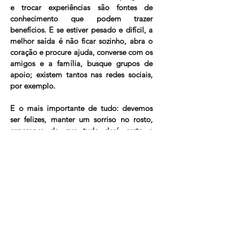
e trocar experiências são fontes de
conhecimento que podem trazer
benefícios. E se estiver pesado e difícil, a
melhor saída é não ficar sozinho, abra o
coração e procure ajuda, converse com os
amigos e a família, busque grupos de
apoio; existem tantos nas redes sociais,
por exemplo.
E o mais importante de tudo: devemos
ser felizes, manter um sorriso no rosto,
esperança de que tudo dará certo e
confiança no que estamos fazendo. Com
certeza, muitas outras pessoas se
espelharão em você para lidar com um
situação difícil. Muito melhor se
pudermos ser um exemplo positivo, não
é?
Ninguém está na Terra para ser infeliz.